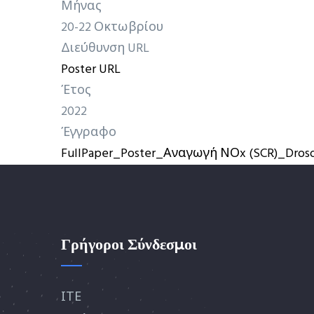
Μήνας
20-22 Οκτωβρίου
Διεύθυνση URL
Poster URL
Έτος
2022
Έγγραφο
FullPaper_Poster_Αναγωγή ΝΟx (SCR)_Dros
Γρήγοροι Σύνδεσμοι
ΙΤΕ