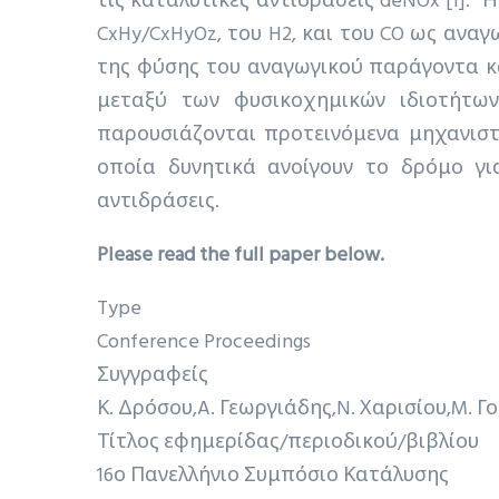
τις καταλυτικές αντιδράσεις deNOx [1]
CxHy/CxHyOz, του H2, και του CO ως ανα
της φύσης του αναγωγικού παράγοντα κα
μεταξύ των φυσικοχημικών ιδιοτήτων
παρουσιάζονται προτεινόμενα μηχανιστ
οποία δυνητικά ανοίγουν το δρόμο γι
αντιδράσεις.
Please read the full paper below.
Type
Conference Proceedings
Συγγραφείς
Κ. Δρόσου
A. Γεωργιάδης
N. Χαρισίου
M. Γ
Τίτλος εφημερίδας/περιοδικού/βιβλίου
16ο Πανελλήνιο Συμπόσιο Κατάλυσης