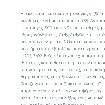
Η εκλεκτική καταλυτική αναγωγή (SCR)
συνθήκες lean burn (περίσσεια O2). Αν κα
εφαρμογές SCR των NOx σε σταθερές μο
υδρογονάνθρακες CxHy/CxHyOz και το 
συνυπάρχουν με τα ΝΟx στα καυσαέρια,
συστήματα που βασίζονται στη χρήση ευγεν
La2O3, ZrO2, BaO, κ.λπ.) έχουν χρησιμοποι
ιδιότητες και ανθεκτικότητα στην παρου
σπανιότητα τους και τη σχετικά κακ
θερμοκρασίες και οξειδωτικές συνθήκες
βασίζονται σε περοβσκιτικά υλικά. Οι
παρουσιάζουν ιδιαίτερο ενδιαφέρον, όχι
αλλά εξαιτίας της ευελιξίας τους να συ