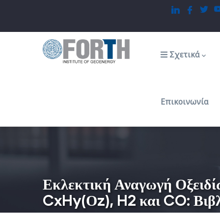
Παράκαμψη
προς
το
Main
navigation
κυρίως
Σχετικά
περιεχόμενο
Επικοινωνία
Εκλεκτική Αναγωγή Οξειδί
CxHy(Οz), H2 και CO: Βιβ