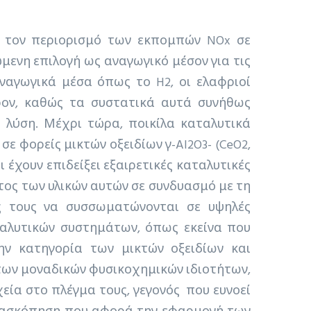
ια τον περιορισμό των εκπομπών NOx σε
μώμενη επιλογή ως αναγωγικό μέσον για τις
ναγωγικά μέσα όπως το H2, οι ελαφριοί
ρον, καθώς τα συστατικά αυτά συνήθως
 λύση. Μέχρι τώρα, ποικίλα καταλυτικά
σε φορείς μικτών οξειδίων γ-Al2O3- (CeO2,
αι έχουν επιδείξει εξαιρετικές καταλυτικές
τος των υλικών αυτών σε συνδυασμό με τη
ς τους να συσσωματώνονται σε υψηλές
αταλυτικών συστημάτων, όπως εκείνα που
την κατηγορία των μικτών οξειδίων και
 των μοναδικών φυσικοχημικών ιδιοτήτων,
εία στο πλέγμα τους, γεγονός που ευνοεί