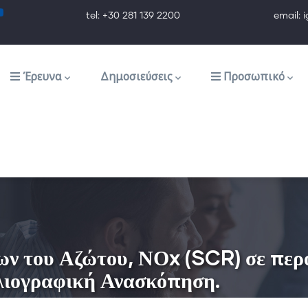
tel: +30 281 139 2200 email: ig@ig.f
Έρευνα
Δημοσιεύσεις
Προσωπικό
ων του Αζώτου, ΝΟx (SCR) σε περ
λιογραφική Ανασκόπηση.