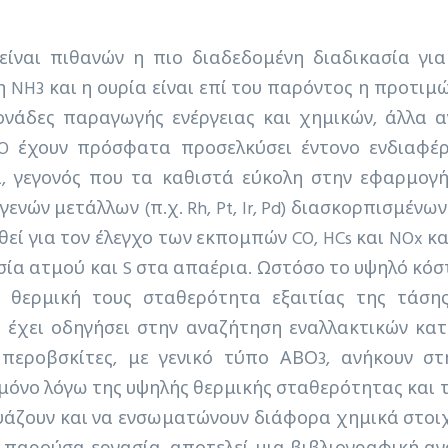
 είναι πιθανών η πιο διαδεδομένη διαδικασία γ
ι η NH3 και η ουρία είναι επί του παρόντος η προτι
νάδες παραγωγής ενέργειας και χημικών, άλλα α
CO έχουν πρόσφατα προσελκύσει έντονο ενδιαφέ
 γεγονός που τα καθιστά εύκολη στην εφαρμογή
ών μετάλλων (π.χ. Rh, Pt, Ir, Pd) διασκορπισμένων 
ηθεί για τον έλεγχο των εκπομπών CO, HCs και NOx κ
σία ατμού και S στα απαέρια. Ωστόσο το υψηλό κόσ
ή θερμική τους σταθερότητα εξαιτίας της τάση
, έχει οδηγήσει στην αναζήτηση εναλλακτικών κ
 περοβσκίτες, με γενικό τύπο ΑΒΟ3, ανήκουν σ
 μόνο λόγω της υψηλής θερμικής σταθερότητας και
νδυάζουν και να ενσωματώνουν διάφορα χημικά στοιχ