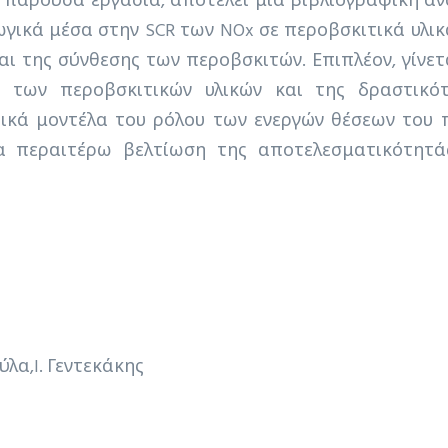
. Η παρούσα εργασία, αποτελεί μια βιβλιογραφική
γωγικά μέσα στην SCR των NOx σε περοβσκιτικά υλικ
ι της σύνθεσης των περοβσκιτών. Επιπλέον, γίνε
 των περοβσκιτικών υλικών και της δραστικότ
ικά μοντέλα του ρόλου των ενεργών θέσεων του
α περαιτέρω βελτίωση της αποτελεσματικότητά
ούλα
I. Γεντεκάκης