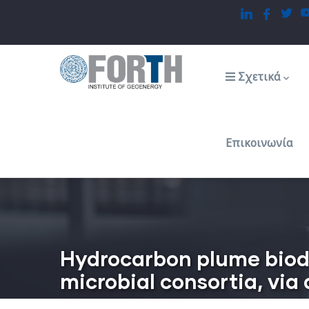
Παράκαμψη
προς
το
Main
navigation
κυρίως
Σχετικά
περιεχόμενο
Επικοινωνία
Hydrocarbon plume biode
microbial consortia, via