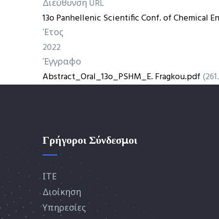
Διεύθυνση URL
13o Panhellenic Scientific Conf. of Chemical E
Έτος
2022
Έγγραφο
Abstract_Oral_13o_PSHM_E. Fragkou.pdf
(261
Γρήγοροι Σύνδεσμοι
ΙΤΕ
Διοίκηση
Υπηρεσίες