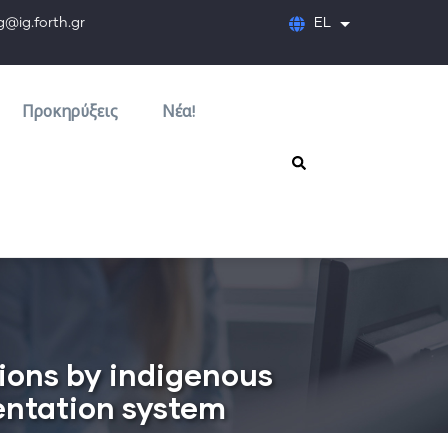
orth.gr
EL
Λίστα πρόσθετων
Προκηρύξεις
Νέα!
ions by indigenous
mentation system