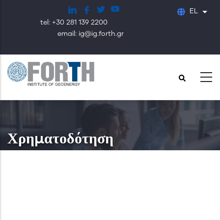
Παράκαμψη
EL
Λίστ
προς
tel: +30 281 139 2200
το
email: ig@ig.forth.gr
κυρίως
περιεχόμενο
Χρηματοδότηση