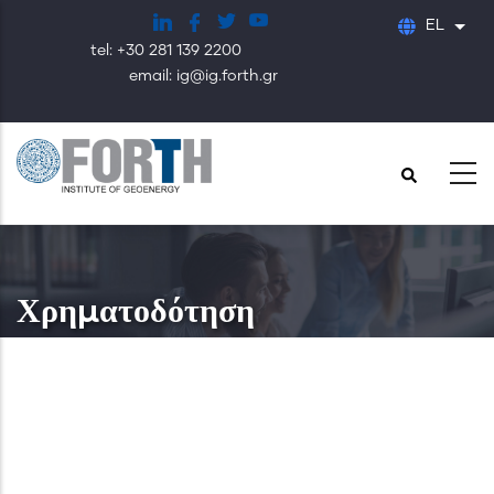
Παράκαμψη
EL
Λίστ
προς
tel: +30 281 139 2200
το
email: ig@ig.forth.gr
κυρίως
περιεχόμενο
Χρηματοδότηση